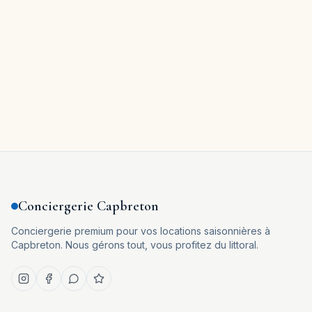
400 €
/
nuit
CAPBRETON
Les voiliers de Sylvie
3
ch.
6
pers.
120
m²
Conciergerie Capbreton
Conciergerie premium pour vos locations saisonnières à
Capbreton. Nous gérons tout, vous profitez du littoral.