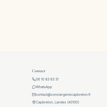
250 €
/
nuit
CAPBRETON
TANZ CAP CENTRAL
3
ch.
6
pers.
75
m²
Contact
06 10 83 83 31
WhatsApp
contact@conciergeriecapbreton.fr
Capbreton
, Landes (
40130
)