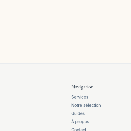
700 €
/
nuit
CAPBRETON
Pépite Maison bois neuve – terrasse & jardin
privé
4
ch.
8
pers.
120
m²
Navigation
Services
Notre sélection
Guides
À propos
Contact